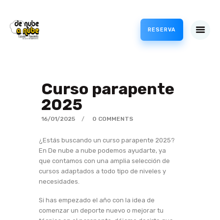
RESERVA
VUELOS
CURSOS
Curso parapente
PROFESIONAL
2025
TIENDA
16/01/2025
0
COMMENTS
METEO
ACCESO CLIENTES /
¿Estás buscando un curso parapente 2025?
CANJEAR BONOS
En De nube a nube podemos ayudarte, ya
PARAPENTE
que contamos con una amplia selección de
cursos adaptados a todo tipo de niveles y
BLOG
necesidades.
Si has empezado el año con la idea de
comenzar un deporte nuevo o mejorar tu