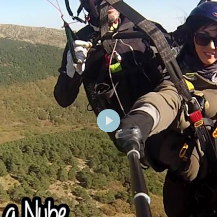
P
l
a
y