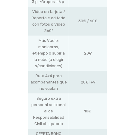
3 p. /Grupos +6 p.
Video en tarjeta /
Reportaje editado
30€ / 60€
con fotos o Vídeo
360º
Más Vuelo:
maniobras,
+tiempo o subir a
20€
la nube (a elegir
s/condiciones)
Ruta 4x4 para
acompañantes que
20€ i+v
no vuelan
Seguro extra
personal adicional
al de
10€
Responsabilidad
Civil obligatorio
OFERTA BONO