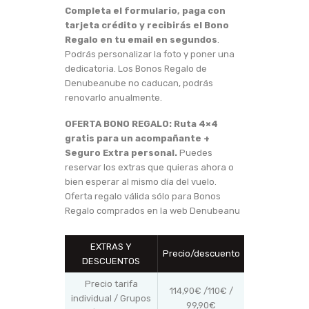
Completa el formulario, paga con
tarjeta crédito y recibirás el Bono
Regalo en tu email en segundos
.
Podrás personalizar la foto y poner una
dedicatoria. Los Bonos Regalo de
Denubeanube no caducan, podrás
renovarlo anualmente.
OFERTA BONO REGALO: Ruta 4×4
gratis para un acompañante +
Seguro Extra personal.
Puedes
reservar los extras que quieras ahora o
bien esperar al mismo día del vuelo.
Oferta regalo válida sólo para Bonos
Regalo comprados en la web Denubeanu
EXTRAS Y
Precio/descuento
DESCUENTOS
Precio tarifa
114,90€ /110€ /
individual / Grupos
99,90€