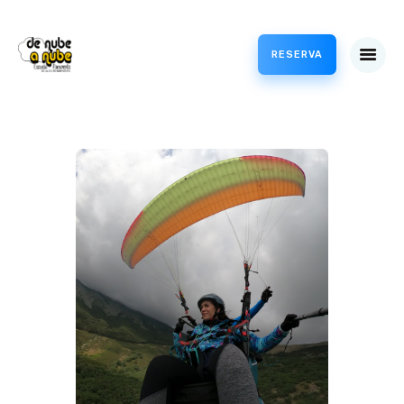
RESERVA
VUELOS
CURSOS
PROFESIONAL
TIENDA
METEO
ACCESO CLIENTES /
CANJEAR BONOS
PARAPENTE
BLOG