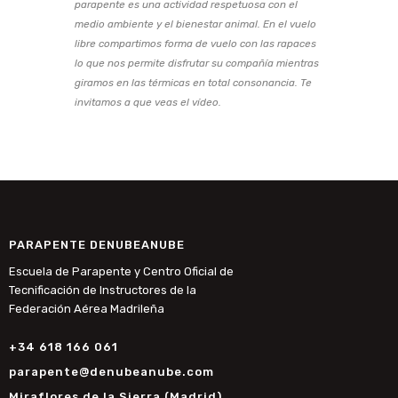
parapente es una actividad respetuosa con el
medio ambiente y el bienestar animal. En el vuelo
libre compartimos forma de vuelo con las rapaces
lo que nos permite disfrutar su compañía mientras
giramos en las térmicas en total consonancia. Te
invitamos a que veas el vídeo.
PARAPENTE DENUBEANUBE
Escuela de Parapente y Centro Oficial de
Tecnificación de Instructores de la
Federación Aérea Madrileña
+34 618 166 061
parapente@denubeanube.com
Miraflores de la Sierra (Madrid)