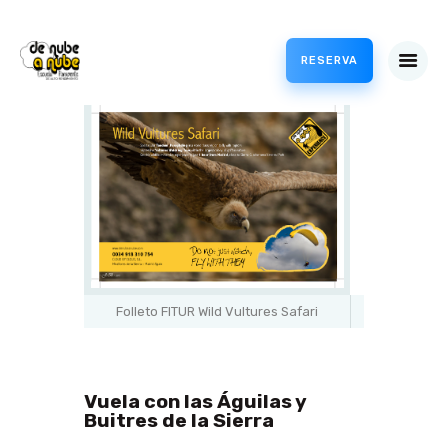
RESERVA
VUELOS
CURSOS
PROFESIONAL
TIENDA
METEO
ACCESO CLIENTES /
CANJEAR BONOS
Folleto FITUR Wild Vultures Safari
PARAPENTE
BLOG
Vuela con las Águilas y
Buitres de la Sierra