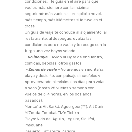
condiciones… Te guía en el aire para que
vueles más, siempre con la máxima
seguridad: más vuelos si eres piloto novel,
más tiempo, más kilómetros si lo tuyo es el
cross.
Un guía de viaje te conduce al alojamiento, al
restaurante, al despegue, evalúa las
condiciones pero no vuela y te recoge con la
furgo una vez hayas volado.
–
No incluye
– Avión al lugar de encuentro,
comidas, bebidas, otros gastos.
–
Zonas de vuelo
– Volaremos en montaña,
playa y desierto, con paisajes increíbles y
aprovechando al máximo los días para volar
a saco (hasta 25 vuelos x semana con
vuelos de 3-4 horas, en los dos años
pasados).
Montaña: Ait Barká, Aguergour(**), Ait Ourir,
M’Zouda, Toubkal, Tiz’n Tichka…
Playa: Nido del Águila, Legzira, Sidi Ifni,
Imsouane…
Desierto: Tafraoute, Zagora…