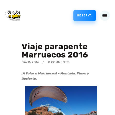
RESERVA
VUELOS
CURSOS
Viaje parapente
PROFESIONAL
Marruecos 2016
TIENDA
04/11/2016
0
COMMENTS
METEO
ACCESO CLIENTES /
¡A Volar a Marruecos! – Montaña, Playa y
CANJEAR BONOS
Desierto.
PARAPENTE
BLOG