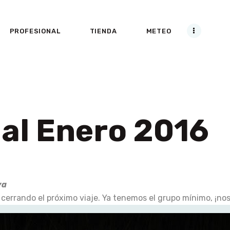
VUELOS
PROFESIONAL
TIENDA
METEO
CURSOS
PROFESIONAL
TIENDA
METEO
pal Enero 2016
ACCESO CLIENTES /
CANJEAR BONOS
ya
PARAPENTE
 cerrando el próximo viaje. Ya tenemos el grupo mínimo, ¡no
BLOG