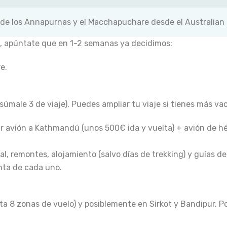
 de los Annapurnas y el Macchapuchare desde el Australia
, apúntate que en 1-2 semanas ya decidimos:
e.
súmale 3 de viaje). Puedes ampliar tu viaje si tienes más vac
ar avión a Kathmandú (unos 500€ ida y vuelta) + avión de h
al
, remontes, alojamiento (salvo días de trekking) y guías de
enta de cada uno.
a 8 zonas de vuelo) y posiblemente en Sirkot y Bandipur. Po