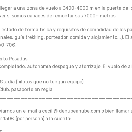
 llegar a una zona de vuelo a 3400-4000 m en la puerta de 
ver si somos capaces de remontar sus 7000+ metros.
estado de forma física y requisitos de comodidad de los part
onales, guía trekking, porteador, comida y alojamiento,…). E
 60-70€.
erto Posadas.
ón completado, autonomía despegue y aterrizaje. El vuelo de 
€ x día (pilotos que no tengan equipo).
Club, pasaporte en regla.
___
______________________________
____
viarnos un e-mail a cecil @ denubeanube.com o bien llamar 
r 150€ (por persona) a la cuenta: