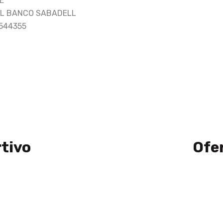
E
DEL BANCO SABADELL
1544355
rtivo
Ofe