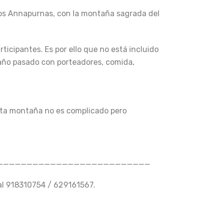
los Annapurnas, con la montaña sagrada del
icipantes. Es por ello que no está incluido
l año pasado con porteadores, comida,
alta montaña no es complicado pero
__________________________
al 918310754 / 629161567.