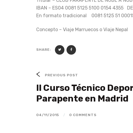
Titular – CLUB PARAPENTE DE NUBE A NUB
IBAN – ES04 0081 5125 5100 0154 4355 
En formato tradicional 0081 5125 51 000
Concepto – Viaje Marruecos o Viaje
Nepal
SHARE:
PREVIOUS POST
II Curso Técnico Depo
Parapente en Madrid
04/11/2015
/
0 COMMENTS