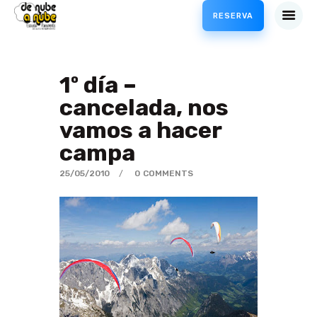
RESERVA
1º día –
VUELOS
cancelada, nos
CURSOS
vamos a hacer
PROFESIONAL
campa
TIENDA
METEO
25/05/2010
0
COMMENTS
ACCESO CLIENTES /
CANJEAR BONOS
PARAPENTE
BLOG