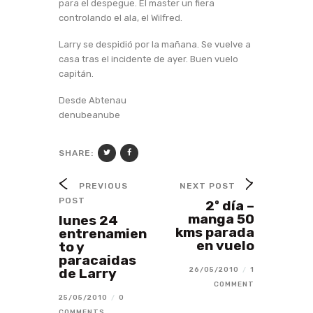
para el despegue. El master un fiera
controlando el ala, el Wilfred.
Larry se despidió por la mañana. Se vuelve a
casa tras el incidente de ayer. Buen vuelo
capitán.
Desde Abtenau
denubeanube
SHARE:
PREVIOUS
NEXT POST
POST
2º día –
manga 50
lunes 24
kms parada
entrenamien
en vuelo
to y
paracaidas
de Larry
26/05/2010
/
1
COMMENT
25/05/2010
/
0
COMMENTS