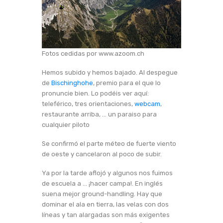
Fotos cedidas por www.azoom.ch
Hemos subido y hemos bajado. Al despegue
de
Bischinghohe
, premio para el que lo
pronuncie bien. Lo podéis ver aquí:
teleférico, tres orientaciones,
webcam
,
restaurante arriba, … un paraiso para
cualquier piloto
Se confirmó el parte méteo de fuerte viento
de oeste y cancelaron al poco de subir.
Ya por la tarde aflojó y algunos nos fuimos
de escuela a … ¡hacer campa!. En inglés
suena mejor ground-handling. Hay que
dominar el ala en tierra, las velas con dos
líneas y tan alargadas son más exigentes