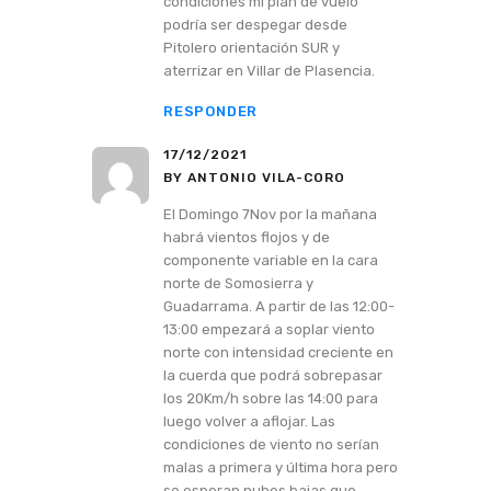
condiciones mi plan de vuelo
podría ser despegar desde
Pitolero orientación SUR y
aterrizar en Villar de Plasencia.
RESPONDER
17/12/2021
BY ANTONIO VILA-CORO
El Domingo 7Nov por la mañana
habrá vientos flojos y de
componente variable en la cara
norte de Somosierra y
Guadarrama. A partir de las 12:00-
13:00 empezará a soplar viento
norte con intensidad creciente en
la cuerda que podrá sobrepasar
los 20Km/h sobre las 14:00 para
luego volver a aflojar. Las
condiciones de viento no serían
malas a primera y última hora pero
se esperan nubes bajas que