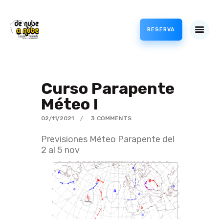
RESERVA
VUELOS
CURSOS
Curso Parapente
PROFESIONAL
Méteo I
TIENDA
02/11/2021
3
COMMENTS
METEO
ACCESO CLIENTES /
Previsiones Méteo Parapente del
CANJEAR BONOS
2 al 5 nov
PARAPENTE
BLOG