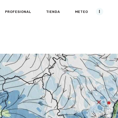
VUELOS
PROFESIONAL
TIENDA
METEO
CURSOS
PROFESIONAL
TIENDA
METEO
ACCESO CLIENTES /
CANJEAR BONOS
PARAPENTE
BLOG